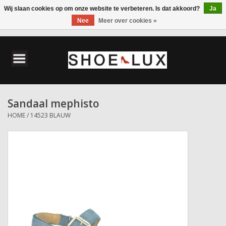
Wij slaan cookies op om onze website te verbeteren. Is dat akkoord?
Ja
Nee
Meer over cookies »
0 Artikelen - €0,00
Home
Damesschoenen
Sandaal mephisto
Herenschoenen
HOME
/
14523 BLAUW
Accessoires
Wandelschoenen