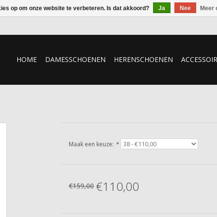
kies op om onze website te verbeteren. Is dat akkoord?
Ja
Nee
Meer 
HOME
DAMESSCHOENEN
HERENSCHOENEN
ACCESSOI
Maak een keuze:
*
€110,00
€159,00