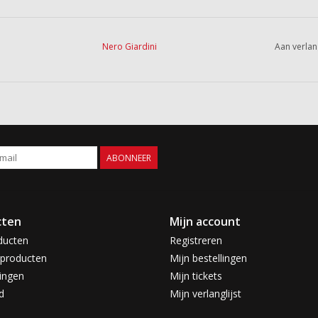
Nero Giardini
Aan verlan
ABONNEER
cten
Mijn account
ducten
Registreren
producten
Mijn bestellingen
ingen
Mijn tickets
d
Mijn verlanglijst