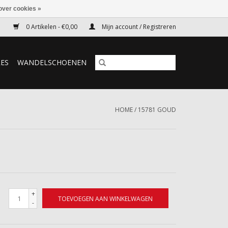
over cookies »
0 Artikelen - €0,00
Mijn account / Registreren
RES
WANDELSCHOENEN
HOME
/
15781 GOUD
+
TOEVOEGEN AAN WINKELWAGEN
-