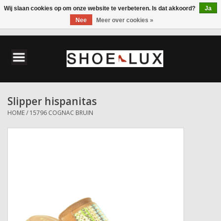
Wij slaan cookies op om onze website te verbeteren. Is dat akkoord?
Ja
Nee
Meer over cookies »
0 Artikelen - €0,00
Home
Damesschoenen
Slipper hispanitas
Herenschoenen
HOME
/
15796 COGNAC BRUIN
Accessoires
Wandelschoenen