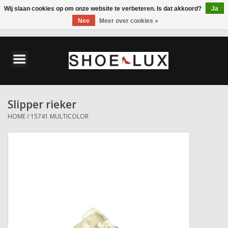
Wij slaan cookies op om onze website te verbeteren. Is dat akkoord?
Ja
Nee
Meer over cookies »
0 Artikelen - €0,00
Home
Damesschoenen
Slipper rieker
Herenschoenen
HOME
/
15741 MULTICOLOR
Accessoires
Wandelschoenen