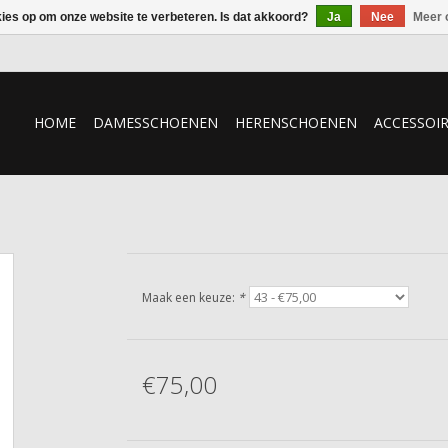
kies op om onze website te verbeteren. Is dat akkoord?
Ja
Nee
Meer 
HOME
DAMESSCHOENEN
HERENSCHOENEN
ACCESSOI
Maak een keuze:
*
€75,00