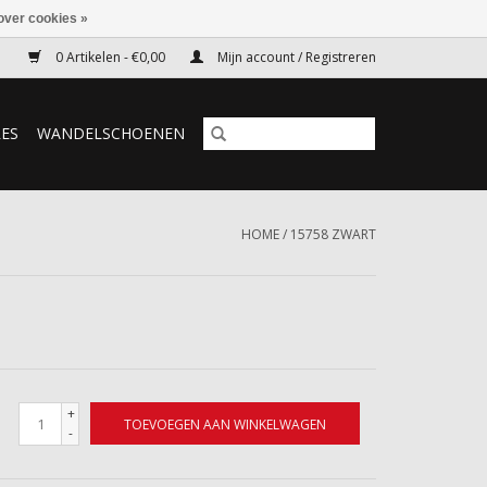
over cookies »
0 Artikelen - €0,00
Mijn account / Registreren
RES
WANDELSCHOENEN
HOME
/
15758 ZWART
+
TOEVOEGEN AAN WINKELWAGEN
-