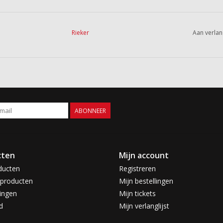
Rieker
Aan verlan
ABONNEER
cten
Mijn account
ducten
Registreren
producten
Mijn bestellingen
ingen
Mijn tickets
d
Mijn verlanglijst