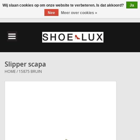
Wij slaan cookies op om onze website te verbeteren. Is dat akkoord?
Ja
Nee
Meer over cookies »
0 Artikelen - €0,00
Home
Damesschoenen
Slipper scapa
Herenschoenen
HOME
/
15875 BRUIN
Accessoires
Wandelschoenen