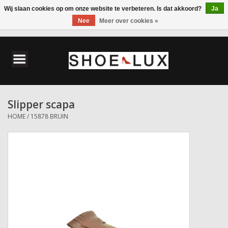
Wij slaan cookies op om onze website te verbeteren. Is dat akkoord?
Ja
Nee
Meer over cookies »
0 Artikelen - €0,00
Home
Damesschoenen
Slipper scapa
Herenschoenen
HOME
/
15878 BRUIN
Accessoires
Wandelschoenen