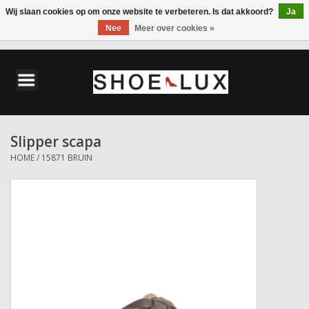
Wij slaan cookies op om onze website te verbeteren. Is dat akkoord?
Ja
Nee
Meer over cookies »
0 Artikelen - €0,00
Home
Damesschoenen
Slipper scapa
Herenschoenen
HOME
/
15871 BRUIN
Accessoires
Wandelschoenen