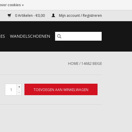
over cookies »
0 Artikelen - €0,00
Mijn account / Registreren
RES
WANDELSCHOENEN
HOME
/
14682 BEIGE
+
TOEVOEGEN AAN WINKELWAGEN
-