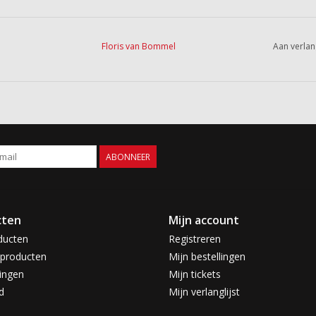
Floris van Bommel
Aan verlan
ABONNEER
cten
Mijn account
ducten
Registreren
producten
Mijn bestellingen
ingen
Mijn tickets
d
Mijn verlanglijst