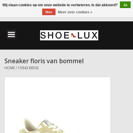
Wij slaan cookies op om onze website te verbeteren. Is dat akkoord?
Ja
Nee
Meer over cookies »
0 Artikelen - €0,00
Home
Damesschoenen
Sneaker floris van bommel
Herenschoenen
HOME
/
15843 BEIGE
Accessoires
Wandelschoenen