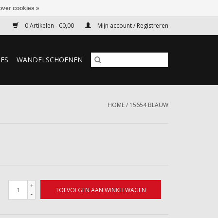
over cookies »
0 Artikelen - €0,00
Mijn account / Registreren
RES
WANDELSCHOENEN
HOME
/
15654 BLAUW
+
TOEVOEGEN AAN WINKELWAGEN
-