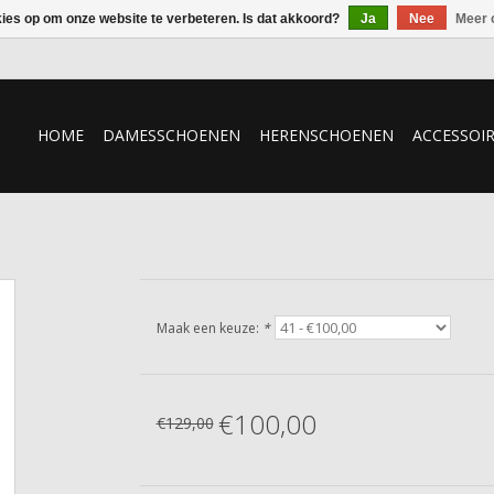
kies op om onze website te verbeteren. Is dat akkoord?
Ja
Nee
Meer 
HOME
DAMESSCHOENEN
HERENSCHOENEN
ACCESSOI
Maak een keuze:
*
€100,00
€129,00