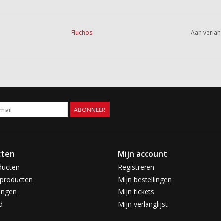
Fluchos
Aan verlan
ABONNEER
cten
Mijn account
ducten
Registreren
producten
Mijn bestellingen
ingen
Mijn tickets
d
Mijn verlanglijst