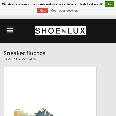
Wij slaan cookies op om onze website te verbeteren. Is dat akkoord?
Ja
Nee
Meer over cookies »
0 Artikelen - €0,00
Home
Damesschoenen
Sneaker fluchos
Herenschoenen
HOME
/
15656 BLAUW
Accessoires
Wandelschoenen