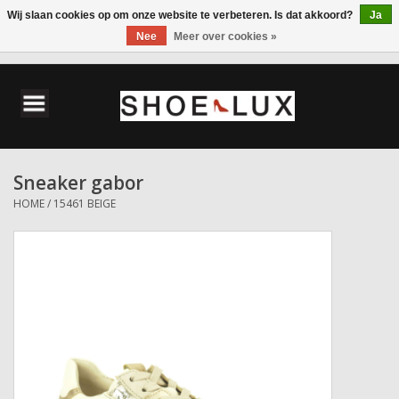
Wij slaan cookies op om onze website te verbeteren. Is dat akkoord?
Ja
Nee
Meer over cookies »
0 Artikelen - €0,00
Home
Damesschoenen
Sneaker gabor
Herenschoenen
HOME
/
15461 BEIGE
Accessoires
Wandelschoenen