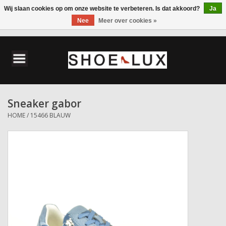
Wij slaan cookies op om onze website te verbeteren. Is dat akkoord?
Ja
Nee
Meer over cookies »
0 Artikelen - €0,00
Home
Damesschoenen
Sneaker gabor
Herenschoenen
HOME
/
15466 BLAUW
Accessoires
Wandelschoenen