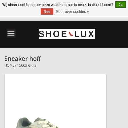
Wij slaan cookies op om onze website te verbeteren. Is dat akkoord?
Ja
Nee
Meer over cookies »
0 Artikelen - €0,00
Home
Damesschoenen
Sneaker hoff
Herenschoenen
HOME
/
15003 GRIJS
Accessoires
Wandelschoenen