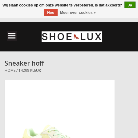
Wij slaan cookies op om onze website te verbeteren. Is dat akkoord?
Ja
Nee
Meer over cookies »
0 Artikelen - €0,00
Home
Damesschoenen
Sneaker hoff
Herenschoenen
HOME
/
14298 KLEUR
Accessoires
Wandelschoenen