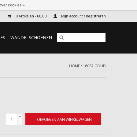
over cookies »
0 Artikelen - €0,00
Mijn account / Registreren
RES
WANDELSCHOENEN
HOME
/
16087 GOUD
+
TOEVOEGEN AAN WINKELWAGEN
-