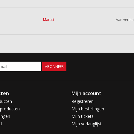
Maruti
Aan verlan
ABONNEER
cten
Mijn account
ducten
Registreren
producten
Mijn bestellingen
ingen
Mijn tickets
d
Mijn verlanglijst