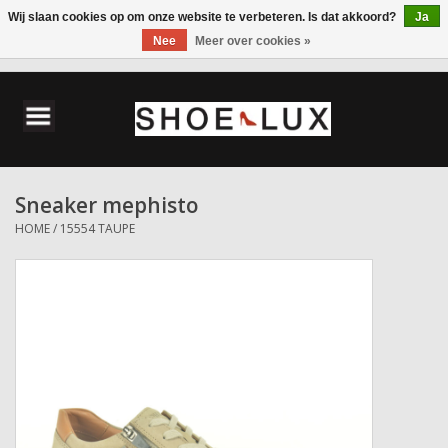
Wij slaan cookies op om onze website te verbeteren. Is dat akkoord?
Ja
Nee
Meer over cookies »
0 Artikelen - €0,00
Home
Damesschoenen
Sneaker mephisto
Herenschoenen
HOME
/
15554 TAUPE
Accessoires
Wandelschoenen