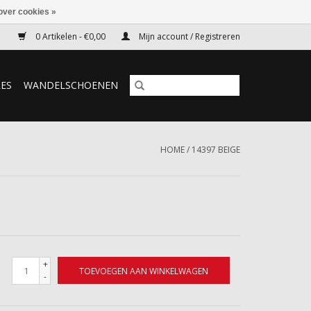
over cookies »
0 Artikelen - €0,00
Mijn account / Registreren
RES
WANDELSCHOENEN
HOME
/
14397 BEIGE
+
TOEVOEGEN AAN WINKELWAGEN
-