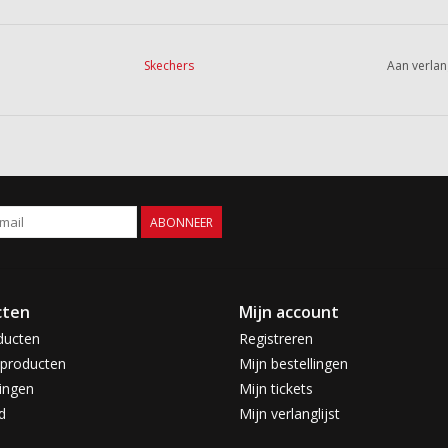
Skechers
Aan verlan
ABONNEER
cten
Mijn account
ducten
Registreren
producten
Mijn bestellingen
ingen
Mijn tickets
d
Mijn verlanglijst