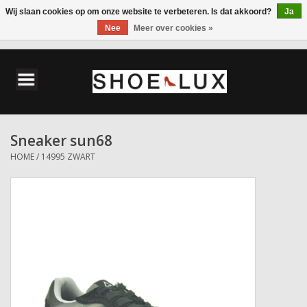
Wij slaan cookies op om onze website te verbeteren. Is dat akkoord?
Ja
Nee
Meer over cookies »
0 Artikelen - €0,00
Home
Damesschoenen
Sneaker sun68
Herenschoenen
HOME
/
14995 ZWART
Accessoires
Wandelschoenen