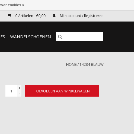
over cookies »
0 Artikelen - €0,00
Mijn account / Registreren
RES
WANDELSCHOENEN
HOME
/
14284 BLAUW
+
TOEVOEGEN AAN WINKELWAGEN
-