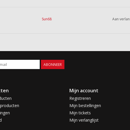
Sun68
Aan verlan
ABONNEER
cten
Mijn account
ducten
Registreren
producten
Mijn bestellingen
ingen
Mijn tickets
d
Mijn verlanglijst