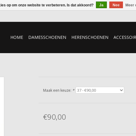
kies op om onze website te verbeteren. Is dat akkoord?
Ja
Nee
Meer 
HOME
DAMESSCHOENEN
HERENSCHOENEN
ACCESSOI
Maak een keuze:
*
€90,00