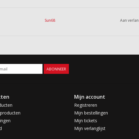
Sun68
Aan verlan
ABONNEER
cten
Mijn account
ducten
Registreren
producten
Mijn bestellingen
ingen
Mijn tickets
d
Mijn verlanglijst