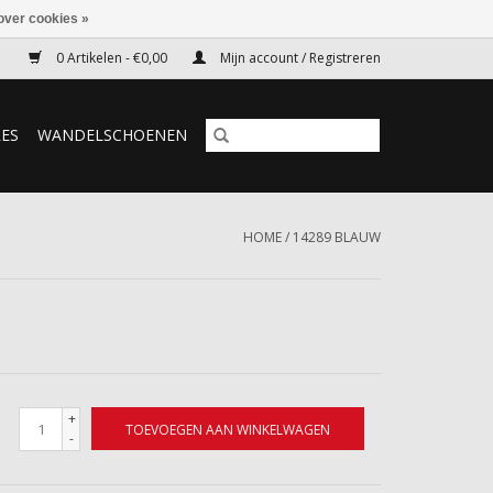
over cookies »
0 Artikelen - €0,00
Mijn account / Registreren
RES
WANDELSCHOENEN
HOME
/
14289 BLAUW
+
TOEVOEGEN AAN WINKELWAGEN
-