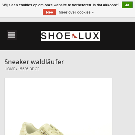
Wij slaan cookies op om onze website te verbeteren. Is dat akkoord?
Ja
Nee
Meer over cookies »
0 Artikelen - €0,00
Home
Damesschoenen
Sneaker waldläufer
Herenschoenen
HOME
/
15605 BEIGE
Accessoires
Wandelschoenen