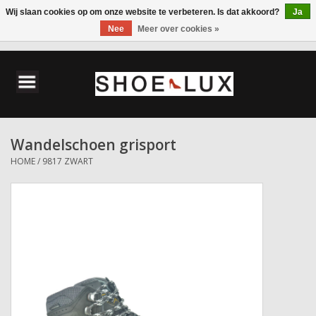
Wij slaan cookies op om onze website te verbeteren. Is dat akkoord?
Ja
Nee
Meer over cookies »
0 Artikelen - €0,00
Home
Damesschoenen
Wandelschoen grisport
Herenschoenen
HOME
/
9817 ZWART
Accessoires
Wandelschoenen