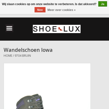
Wij slaan cookies op om onze website te verbeteren. Is dat akkoord?
Ja
Nee
Meer over cookies »
0 Artikelen - €0,00
Home
Damesschoenen
Wandelschoen lowa
Herenschoenen
HOME
/
9704 BRUIN
Accessoires
Wandelschoenen