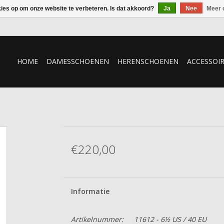
kies op om onze website te verbeteren. Is dat akkoord?
Ja
Nee
Meer 
HOME
DAMESSCHOENEN
HERENSCHOENEN
ACCESSOI
€220,00
Informatie
Artikelnummer:
11612 - 6½ US / 40 EU