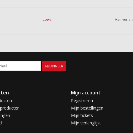
Lowa
Aan verlan
ABONNEER
cten
Mijn account
ducten
Registreren
producten
Mijn bestellingen
ingen
Mijn tickets
d
Mijn verlanglijst