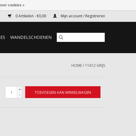
over cookies »
0 Artikelen - €0,00
Mijn account / Registreren
RES
WANDELSCHOENEN
HOME
/
11612 GRIJS
+
TOEVOEGEN AAN WINKELWAGEN
-