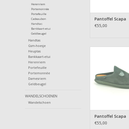
Herenriem
Portemonnée
Portefeuille
Pantoffel Scapa
Cadeaubon
Handtas
€55,00
Bankkaart-etui
Geldbeugel
Handtas
Gsm-hoesje
Pantoffel Sc
Heuptas
Bankkaart-etui
TOEVOEGEN AAN WI
Herenriem
Portefeuille
Portemonnée
Damesriem
Geldbeugel
WANDELSCHOENEN
Wandelschoen
Pantoffel Scapa
€55,00