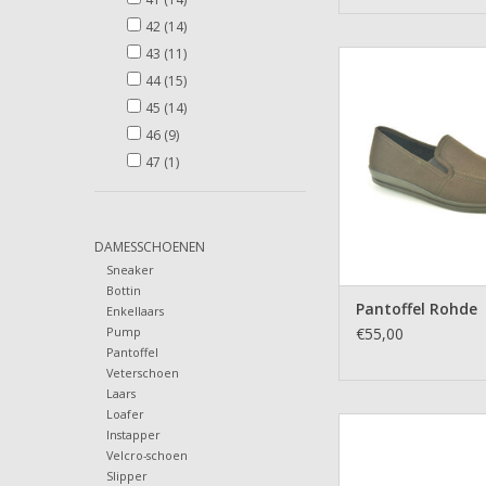
42
(14)
43
(11)
Pantoffel Ro
44
(15)
TOEVOEGEN AAN WI
45
(14)
46
(9)
47
(1)
DAMESSCHOENEN
Sneaker
Bottin
Pantoffel Rohde
Enkellaars
Pump
€55,00
Pantoffel
Veterschoen
Laars
Loafer
Pantoffel Ro
Instapper
Velcro-schoen
TOEVOEGEN AAN WI
Slipper