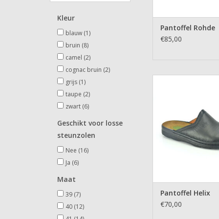
Kleur
Pantoffel Rohde
blauw
(1)
€85,00
bruin
(8)
camel
(2)
cognac bruin
(2)
Pantoffel Hel
grijs
(1)
taupe
(2)
TOEVOEGEN AAN WI
zwart
(6)
Geschikt voor losse
steunzolen
Nee
(16)
Ja
(6)
Maat
Pantoffel Helix
39
(7)
€70,00
40
(12)
41
(14)