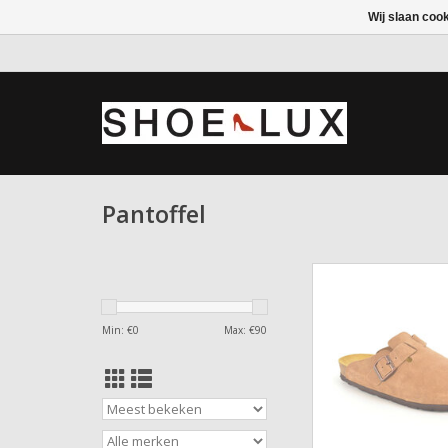
Wij slaan coo
Pantoffel
Pantoffel Ro
TOEVOEGEN AAN WI
Min: €
0
Max: €
90