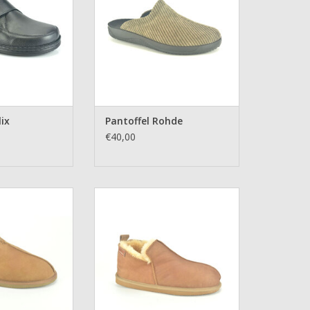
lix
Pantoffel Rohde
€40,00
l Shepperd
Pantoffel Shepperd
N WINKELWAGEN
TOEVOEGEN AAN WINKELWAGEN