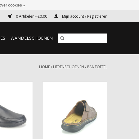
over cookies »
0 Artikelen - €0,00
Mijn account / Registreren
RES
WANDELSCHOENEN
HOME
/
HERENSCHOENEN
/
PANTOFFEL
el Rohde
Pantoffel Helix
N WINKELWAGEN
TOEVOEGEN AAN WINKELWAGEN