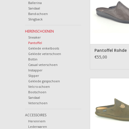
Ballerina
Sandaal
Band-schoen
Slingback
HERENSCHOENEN
Sneaker
Pantoffel
Geklede enkelboots
Pantoffel Rohde
Geklede veterschoen
€55,00
Bottin
Casual veterschoen
Instapper
Slipper
Pantoffel Sc
Geklede gespschoen
Velcro-schoen
TOEVOEGEN AAN WI
Bootschoen
Sandaal
Veterschoen
ACCESSOIRES
Herenriem
Lederwaren