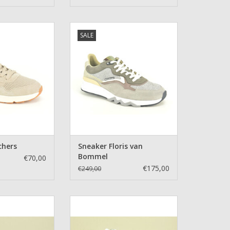
 Skechers
Sneaker Floris van Bommel
SALE
N WINKELWAGEN
TOEVOEGEN AAN WINKELWAGEN
chers
Sneaker Floris van
Bommel
€70,00
€175,00
€249,00
leur De Luxe
Sneaker Cycleur De Luxe
N WINKELWAGEN
TOEVOEGEN AAN WINKELWAGEN