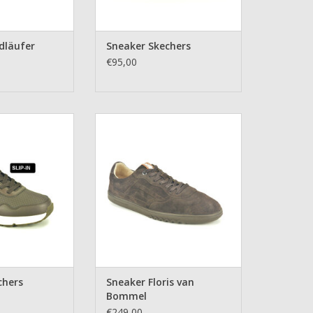
dläufer
Sneaker Skechers
€95,00
 Skechers
Sneaker Floris van Bommel
N WINKELWAGEN
TOEVOEGEN AAN WINKELWAGEN
chers
Sneaker Floris van
Bommel
€249,00