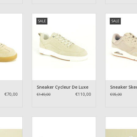
la
Sneaker Cycleur De Luxe
Sneaker
SALE
SALE
NKELWAGEN
TOEVOEGEN AAN WINKELWAGEN
TOEVOEGEN AA
Sneaker Cycleur De Luxe
Sneaker Ske
€70,00
€110,00
€149,00
€95,00
n Bommel
Sneaker Ambitious
Sneaker Cyc
NKELWAGEN
TOEVOEGEN AAN WINKELWAGEN
TOEVOEGEN AA