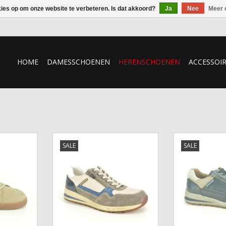
kies op om onze website te verbeteren. Is dat akkoord?
Ja
Nee
Meer 
HOME
DAMESSCHOENEN
HERENSCHOENEN
ACCESSOI
isto
Sneaker Mephisto
Sneaker
SALE
SALE
NKELWAGEN
TOEVOEGEN AAN WINKELWAGEN
TOEVOEGEN AA