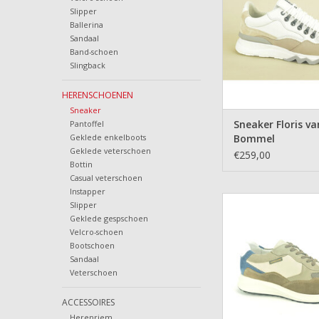
Slipper
Ballerina
Sandaal
Band-schoen
Slingback
HERENSCHOENEN
Sneaker
Sneaker Floris va
Pantoffel
Geklede enkelboots
Bommel
Geklede veterschoen
€259,00
Bottin
Casual veterschoen
Instapper
Sneaker Meph
Slipper
Geklede gespschoen
TOEVOEGEN AAN WI
Velcro-schoen
Bootschoen
Sandaal
Veterschoen
ACCESSOIRES
Herenriem