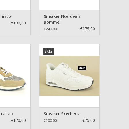
histo
Sneaker Floris van
Bommel
€190,00
€175,00
€249,00
Australian
Sneaker Skechers
SALE
N WINKELWAGEN
TOEVOEGEN AAN WINKELWAGEN
tralian
Sneaker Skechers
€120,00
€75,00
€100,00