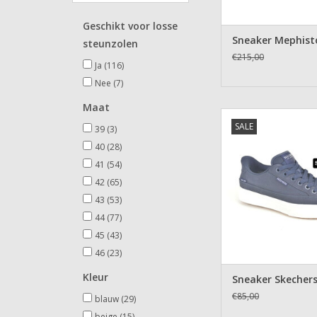
Geschikt voor losse
Sneaker Mephist
steunzolen
€215,00
Ja
(116)
Nee
(7)
Maat
Sneaker Skech
SALE
39
(3)
TOEVOEGEN AAN WI
40
(28)
41
(54)
42
(65)
43
(53)
44
(77)
45
(43)
46
(23)
Kleur
Sneaker Skecher
€85,00
blauw
(29)
beige
(15)