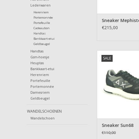
Lederwaren
Herenriem
Portemonnée
Sneaker Mephist
Portefeuille
€215,00
Cadeaubon
Handtas
Bankkaart-etui
Geldbeugel
Handtas
Sneaker Sun
Gsm-hoesje
SALE
TOEVOEGEN AAN WI
Heuptas
Bankkaart-etui
Herenriem
Portefeuille
Portemonnée
Damesriem
Geldbeugel
WANDELSCHOENEN
Wandelschoen
Sneaker Sun68
€110,00