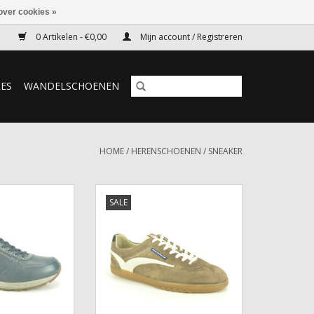
over cookies »
0 Artikelen - €0,00
Mijn account / Registreren
RES
WANDELSCHOENEN
HOME
/
HERENSCHOENEN
/
SNEAKER
 Mephisto
Sneaker Floris van Bommel
SALE
N WINKELWAGEN
TOEVOEGEN AAN WINKELWAGEN