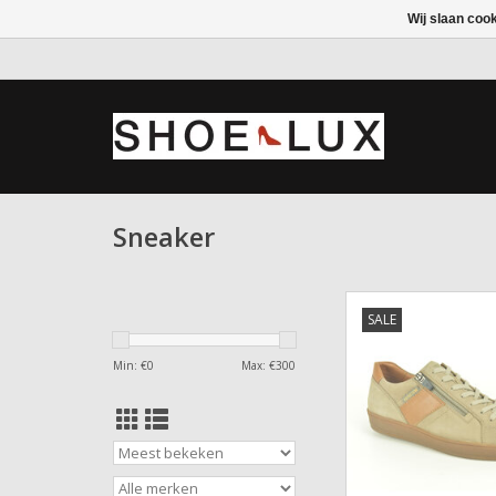
Wij slaan coo
Sneaker
Sneaker Meph
SALE
TOEVOEGEN AAN WI
Min: €
0
Max: €
300