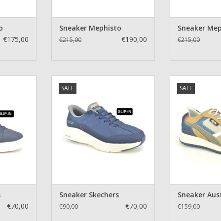
o
Sneaker Mephisto
Sneaker Mep
€175,00
€190,00
€215,00
€215,00
ers
Sneaker Skechers
Sneaker 
SALE
SALE
NKELWAGEN
TOEVOEGEN AAN WINKELWAGEN
TOEVOEGEN AA
s
Sneaker Skechers
Sneaker Aus
€70,00
€70,00
€90,00
€159,00