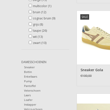
multicolor
(1)
bruin
(12)
Sneaker Go
SALE
cognac bruin
(9)
TOEVOEGEN AAN WI
grijs
(8)
taupe
(26)
wit
(13)
zwart
(10)
DAMESSCHOENEN
Sneaker
Sneaker Gola
Bottin
€100,00
Enkellaars
Pump
Pantoffel
Veterschoen
Laars
Sneaker Floris va
Loafer
TOEVOEGEN AAN WI
Instapper
Velcro-schoen