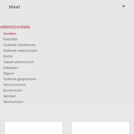
Maat
HERENSCHOENEN
Sneaker
Pantoffel
Geklede enkelboots
Geklede veterschoen
Bottin
Casual veterschoen
Instapper
Slipper
Geklede gespschoen
Velcro-schoen
Bootschoen
Sandaal
Veterschoen