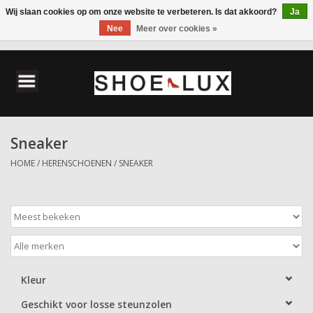
Wij slaan cookies op om onze website te verbeteren. Is dat akkoord?
Ja
Nee
Meer over cookies »
0 Artikelen - €0,00
Home
Damesschoenen
Sneaker
Herenschoenen
HOME
/
HERENSCHOENEN
/
SNEAKER
Accessoires
Wandelschoenen
Kleur
Geschikt voor losse steunzolen