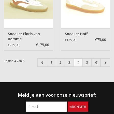
Sneaker Floris van
Sneaker Hoff
Bommel
€75,00
€139,00
€175,00
€239,00
Pagina 4 van 6
1
2
3
4
5
6
Meld je aan voor onze nieuwsbrief:
ABONNEER