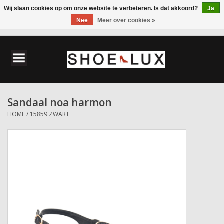
Wij slaan cookies op om onze website te verbeteren. Is dat akkoord?
Ja
Nee
Meer over cookies »
0 Artikelen - €0,00
Home
Damesschoenen
Sandaal noa harmon
Herenschoenen
HOME
/
15859 ZWART
Accessoires
Wandelschoenen